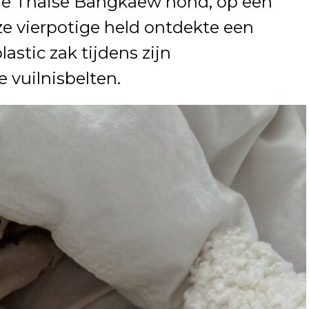
rige Thaise Bangkaew hond, op een
e vierpotige held ontdekte een
astic zak tijdens zijn
 vuilnisbelten.