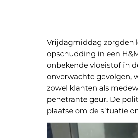
Vrijdagmiddag zorgden k
opschudding in een H&M-
onbekende vloeistof in d
onverwachte gevolgen, w
zowel klanten als medew
penetrante geur. De poli
plaatse om de situatie on