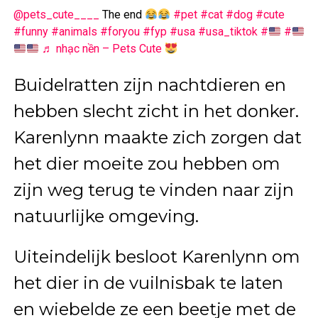
@pets_cute____
The end
#pet
#cat
#dog
#cute
#funny
#animals
#foryou
#fyp
#usa
#usa_tiktok
#
#
♬ nhạc nền – Pets Cute
Buidelratten zijn nachtdieren en
hebben slecht zicht in het donker.
Karenlynn maakte zich zorgen dat
het dier moeite zou hebben om
zijn weg terug te vinden naar zijn
natuurlijke omgeving.
Uiteindelijk besloot Karenlynn om
het dier in de vuilnisbak te laten
en wiebelde ze een beetje met de