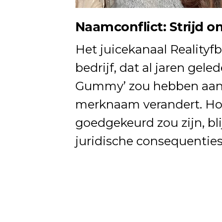
Naamconflict: Strijd 
Het juicekanaal Realityf
bedrijf, dat al jaren ge
Gummy’ zou hebben aange
merknaam verandert. Hoew
goedgekeurd zou zijn, bli
juridische consequenties