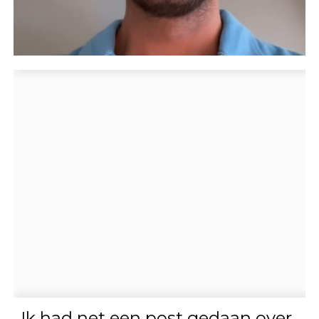
,,Ik had net een post gedaan over