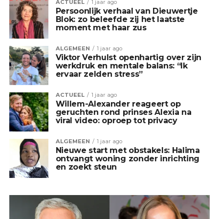
ACTUEEL
1 jaar ago
Persoonlijk verhaal van Dieuwertje
Blok: zo beleefde zij het laatste
moment met haar zus
ALGEMEEN
1 jaar ago
Viktor Verhulst openhartig over zijn
werkdruk en mentale balans: “Ik
ervaar zelden stress”
ACTUEEL
1 jaar ago
Willem-Alexander reageert op
geruchten rond prinses Alexia na
viral video: oproep tot privacy
ALGEMEEN
1 jaar ago
Nieuwe start met obstakels: Halima
ontvangt woning zonder inrichting
en zoekt steun