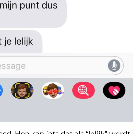
d. Hoe kan iets dat als “lelijk” wordt