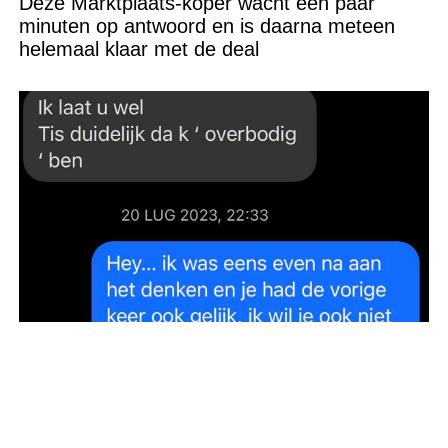
Deze Marktplaats-koper wacht een paar
minuten op antwoord en is daarna meteen
helemaal klaar met de deal
Vrouw wordt netjes afgewezen op een
datingapp, maar haar reactie maakt het
gesprek ineens een stuk ongemakkelijker