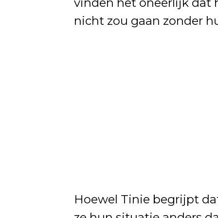
vinden het oneerlijk dat 
nicht zou gaan zonder h
Hoewel Tinie begrijpt da
ze hun situatie anders da