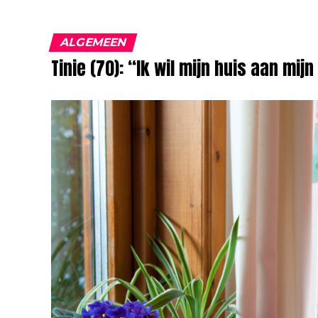
ALGEMEEN
Tinie (70): “Ik wil mijn huis aan mi