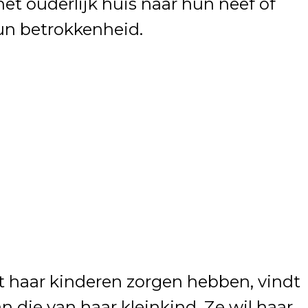
het ouderlijk huis naar hun neef of
un betrokkenheid.
t haar kinderen zorgen hebben, vindt
n die van haar kleinkind. Ze wil haar