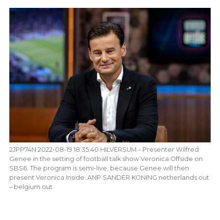
2JPP74N 2022-08-19 18:35:40 HILVERSUM – Presenter Wilfred
Genee in the setting of football talk show Veronica Offside on
SBS6. The program is semi-live, because Genee will then
present Veronica Inside. ANP SANDER KONING netherlands out
– belgium out