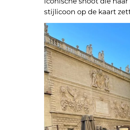
iconische shoot die haar n
stijlicoon op de kaart zet