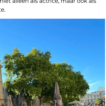
iet alleen als actrice, maar ook als
te.