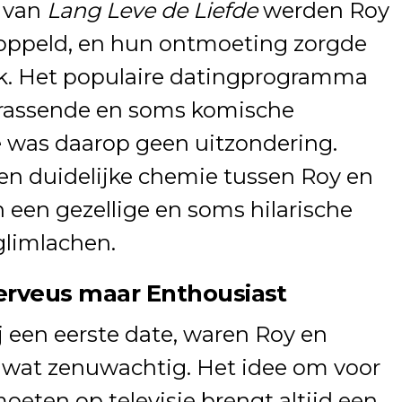
g van
Lang Leve de Liefde
werden Roy
koppeld, en hun ontmoeting zorgde
lik. Het populaire datingprogramma
rrassende en soms komische
 was daarop geen uitzondering.
en duidelijke chemie tussen Roy en
n een gezellige en soms hilarische
glimlachen.
erveus maar Enthousiast
ij een eerste date, waren Roy en
 wat zenuwachtig. Het idee om voor
oeten op televisie brengt altijd een