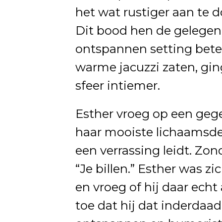
het wat rustiger aan te 
Dit bood hen de gelegen
ontspannen setting beter 
warme jacuzzi zaten, gi
sfeer intiemer.
Esther vroeg op een geg
haar mooiste lichaamsdee
een verrassing leidt. Zon
“Je billen.” Esther was z
en vroeg of hij daar echt
toe dat hij dat inderdaa