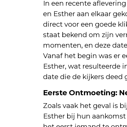
In een recente afleverin
en Esther aan elkaar ge
direct voor een goede k
staat bekend om zijn ve
momenten, en deze date
Vanaf het begin was er e
Esther, wat resulteerde i
date die de kijkers deed 
Eerste Ontmoeting: N
Zoals vaak het geval is b
Esther bij hun aankomst
het eerst iemand te ontm