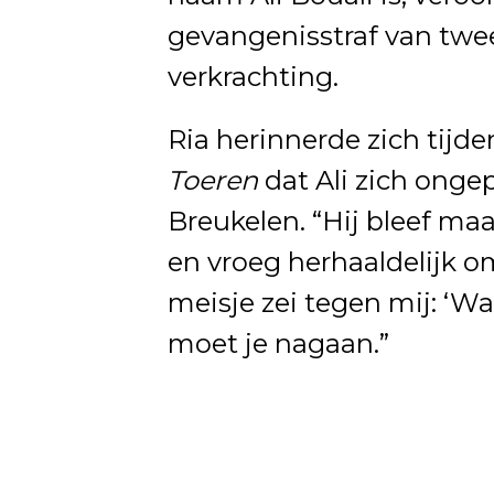
gevangenisstraf van twee
verkrachting.
Ria herinnerde zich tij
Toeren
dat Ali zich onge
Breukelen. “Hij bleef ma
en vroeg herhaaldelijk o
meisje zei tegen mij: ‘Wat
moet je nagaan.”