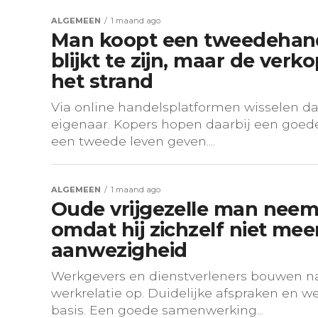
ALGEMEEN
1 maand ago
Man koopt een tweedehands 
blijkt te zijn, maar de verk
het strand
Via online handelsplatformen wisselen d
eigenaar. Kopers hopen daarbij een goede
een tweede leven geven....
ALGEMEEN
1 maand ago
Oude vrijgezelle man neemt
omdat hij zichzelf niet mee
aanwezigheid
Werkgevers en dienstverleners bouwen na 
werkrelatie op. Duidelijke afspraken en w
basis. Een goede samenwerking...