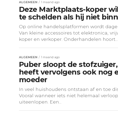
ALGEMEEN
1 maand ago
Deze Marktplaats-koper wil
te schelden als hij niet bi
Op online handelsplatformen wordt dage
Van kleine accessoires tot elektronica, vr
koper en verkoper. Onderhandelen hoort...
ALGEMEEN
1 maand ago
Puber sloopt de stofzuiger,
heeft vervolgens ook nog 
moeder
In veel huishoudens ontstaan af en toe di
Vooral wanneer iets niet helemaal verloo
uiteenlopen. Een...