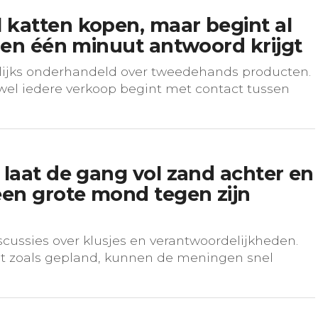
 katten kopen, maar begint al
nnen één minuut antwoord krijgt
lijks onderhandeld over tweedehands producten.
ijwel iedere verkoop begint met contact tussen
 laat de gang vol zand achter en
een grote mond tegen zijn
scussies over klusjes en verantwoordelijkheden.
pt zoals gepland, kunnen de meningen snel