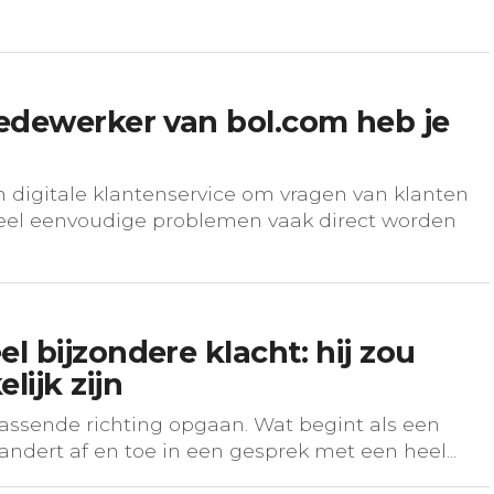
medewerker van bol.com heb je
 digitale klantenservice om vragen van klanten
eel eenvoudige problemen vaak direct worden
l bijzondere klacht: hij zou
ijk zijn
ssende richting opgaan. Wat begint als een
andert af en toe in een gesprek met een heel...