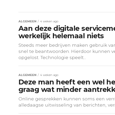
ALGEMEEN
4 weken ago
Aan deze digitale service
werkelijk helemaal niets
Steeds meer bedrijven maken gebruik van
snel te beantwoorden. Hierdoor kunnen v
opgelost. Technologie speelt...
ALGEMEEN
4 weken ago
Deze man heeft een wel hee
graag wat minder aantrekkel
Online gesprekken kunnen soms een verra
alledaagse uitwisseling van berichten, ver