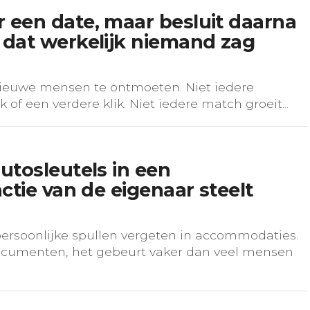
 een date, maar besluit daarna
 dat werkelijk niemand zag
ieuwe mensen te ontmoeten. Niet iedere
of een verdere klik. Niet iedere match groeit...
utosleutels in een
ctie van de eigenaar steelt
ersoonlijke spullen vergeten in accommodaties.
 documenten, het gebeurt vaker dan veel mensen