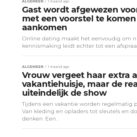
ALGEMEEN
1 maand ago
Gast wordt afgewezen voor
met een voorstel te komen
aankomen
Online dating maakt het eenvoudig om n
kennismaking leidt echter tot een afspraak 
ALGEMEEN
1 maand ago
Vrouw vergeet haar extra a
vakantiehuisje, maar de rea
uiteindelijk de show
Tijdens een vakantie worden regelmatig p
Van kleding en opladers tot sleutels en
denken. Een...