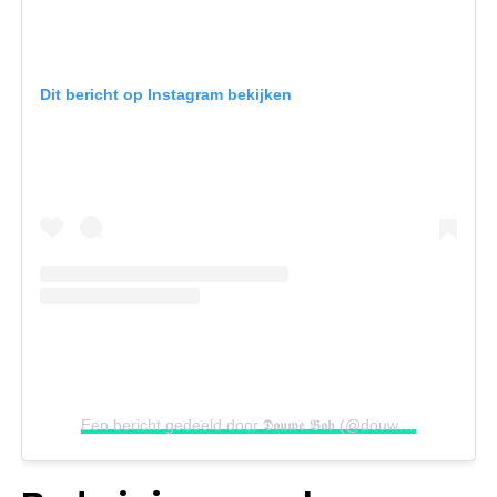
Dit bericht op Instagram bekijken
Een bericht gedeeld door 𝕯𝖔𝖚𝖜𝖊 𝕭𝖔𝖇 (@douwebob)