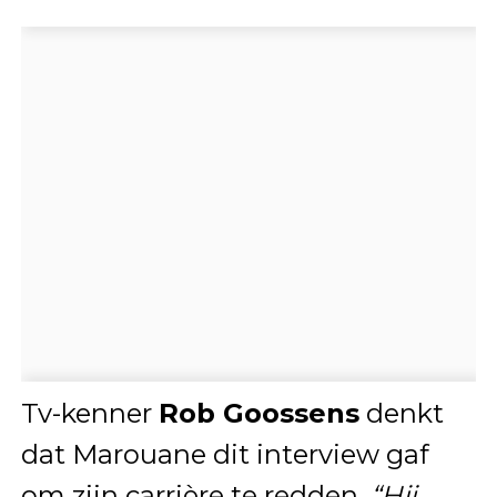
Tv-kenner
Rob Goossens
denkt
dat Marouane dit interview gaf
om zijn carrière te redden.
“Hij