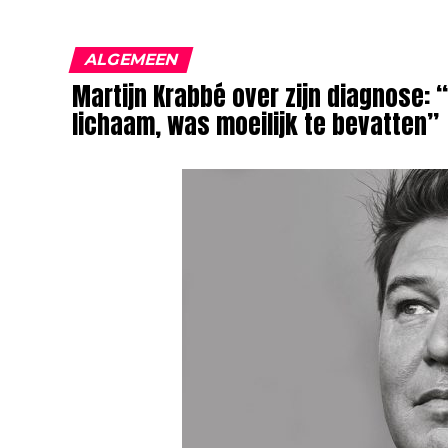
ALGEMEEN
Martijn Krabbé over zijn diagnose: 
lichaam, was moeilijk te bevatten”