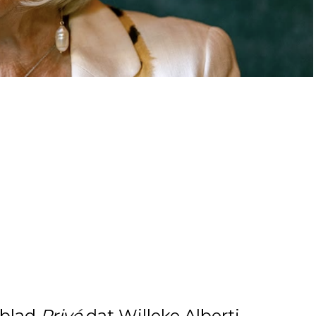
kblad
Privé
dat Willeke Alberti