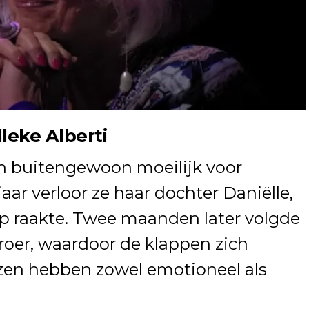
lleke Alberti
n buitengewoon moeilijk voor
jaar verloor ze haar dochter Daniëlle,
ep raakte. Twee maanden later volgde
broer, waardoor de klappen zich
ezen hebben zowel emotioneel als