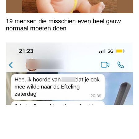
19 mensen die misschien even heel gauw
normaal moeten doen
Meisje wordt gevraagd om mee te gaan naar
de Efteling maar één ‘vriendin’ steekt daar
vakkundig een stokje voor