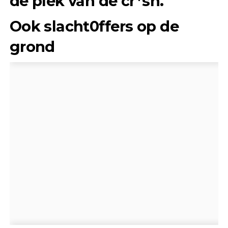
de plek van de cr*sh.
Ook slacht0ffers op de
grond