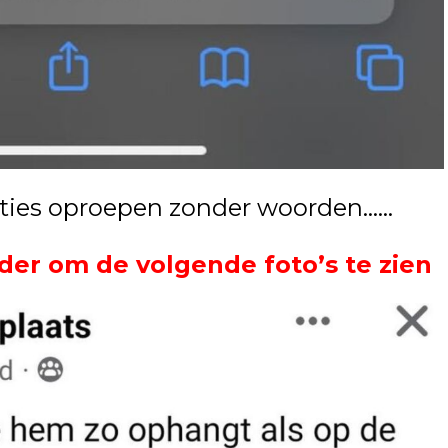
ties oproepen zonder woorden……
der om de volgende foto’s te zien