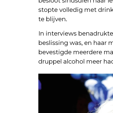
besloot sindsdien haar le
stopte volledig met drin
te blijven.
In interviews benadrukte
beslissing was, en haar
bevestigde meerdere mal
druppel alcohol meer ha