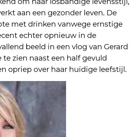
ekend om haar losbandige levensstijl,
erkt aan een gezonder leven. De
opte met drinken vanwege ernstige
cent echter opnieuw in de
allend beeld in een vlog van Gerard
 te zien naast een half gevuld
n opriep over haar huidige leefstijl.