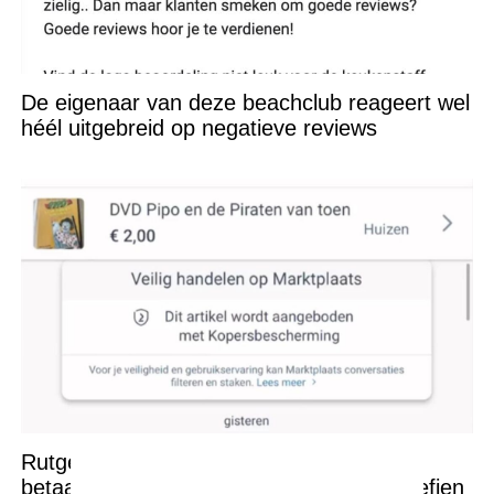
De eigenaar van deze beachclub reageert wel
héél uitgebreid op negatieve reviews
Rutger bedenkt een héél bijzondere
betaalmethode op Marktplaats maar Josefien