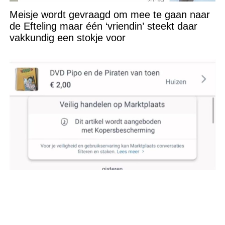
Meisje wordt gevraagd om mee te gaan naar
de Efteling maar één ‘vriendin’ steekt daar
vakkundig een stokje voor
Rutger bedenkt een héél bijzondere
betaalmethode op Marktplaats maar Josefien
trapt er niet in