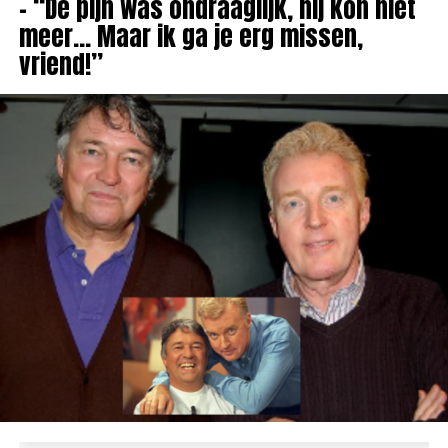
– “De pijn was ondraaglijk, hij kon niet
meer… Maar ik ga je erg missen,
vriend!”