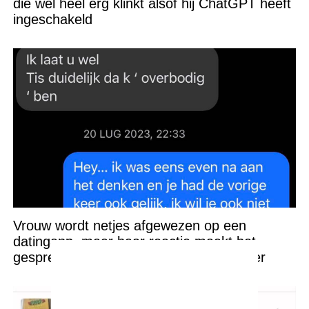
die wel héél erg klinkt alsof hij ChatGPT heeft
ingeschakeld
Vrouw wordt netjes afgewezen op een
datingapp, maar haar reactie maakt het
gesprek ineens een stuk ongemakkelijker