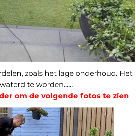
rdelen, zoals het lage onderhoud. Het
ewaterd te worden……
der om de volgende fotos te zien